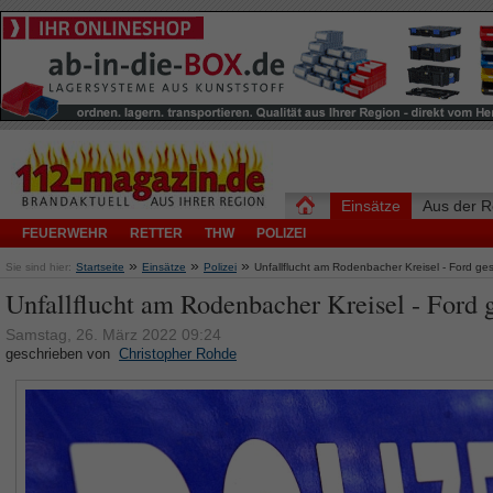
Einsätze
Aus der R
FEUERWEHR
RETTER
THW
POLIZEI
»
»
»
Sie sind hier:
Startseite
Einsätze
Polizei
Unfallflucht am Rodenbacher Kreisel - Ford ge
Unfallflucht am Rodenbacher Kreisel - Ford 
Samstag, 26. März 2022 09:24
geschrieben von
Christopher Rohde