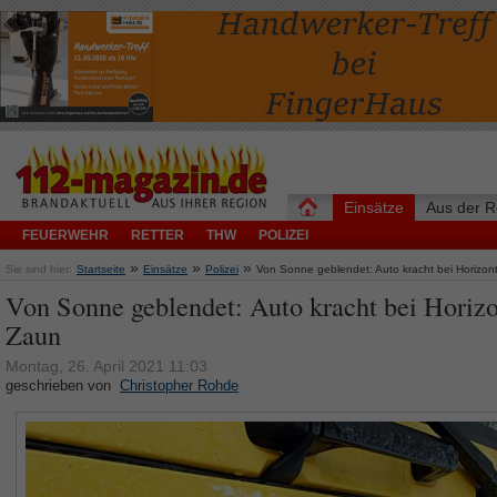
Einsätze
Aus der R
FEUERWEHR
RETTER
THW
POLIZEI
»
»
»
Sie sind hier:
Startseite
Einsätze
Polizei
Von Sonne geblendet: Auto kracht bei Horizon
Von Sonne geblendet: Auto kracht bei Horizo
Zaun
Montag, 26. April 2021 11:03
geschrieben von
Christopher Rohde