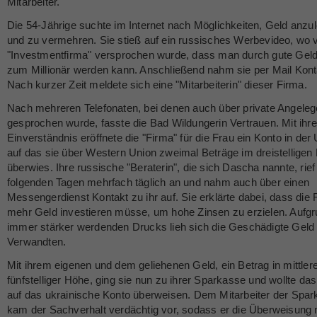
Mitarbeiter.
Die 54-Jährige suchte im Internet nach Möglichkeiten, Geld anzu
und zu vermehren. Sie stieß auf ein russisches Werbevideo, wo 
"Investmentfirma" versprochen wurde, dass man durch gute Gel
zum Millionär werden kann. Anschließend nahm sie per Mail Kont
Nach kurzer Zeit meldete sich eine "Mitarbeiterin" dieser Firma.
Nach mehreren Telefonaten, bei denen auch über private Angeleg
gesprochen wurde, fasste die Bad Wildungerin Vertrauen. Mit ihr
Einverständnis eröffnete die "Firma" für die Frau ein Konto in der 
auf das sie über Western Union zweimal Beträge im dreistelligen
überwies. Ihre russische "Beraterin", die sich Dascha nannte, rief
folgenden Tagen mehrfach täglich an und nahm auch über einen
Messengerdienst Kontakt zu ihr auf. Sie erklärte dabei, dass die 
mehr Geld investieren müsse, um hohe Zinsen zu erzielen. Aufg
immer stärker werdenden Drucks lieh sich die Geschädigte Geld 
Verwandten.
Mit ihrem eigenen und dem geliehenen Geld, ein Betrag in mittler
fünfstelliger Höhe, ging sie nun zu ihrer Sparkasse und wollte da
auf das ukrainische Konto überweisen. Dem Mitarbeiter der Spa
kam der Sachverhalt verdächtig vor, sodass er die Überweisung 