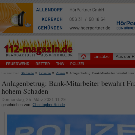
Einsätze
Aus der R
FEUERWEHR
RETTER
THW
POLIZEI
»
»
»
Sie sind hier:
Startseite
Einsätze
Polizei
Anlagenbetrug: Bank-Mitarbeiter bewahrt Fra
Anlagenbetrug: Bank-Mitarbeiter bewahrt Fr
hohem Schaden
Donnerstag, 25. März 2021 11:29
geschrieben von
Christopher Rohde