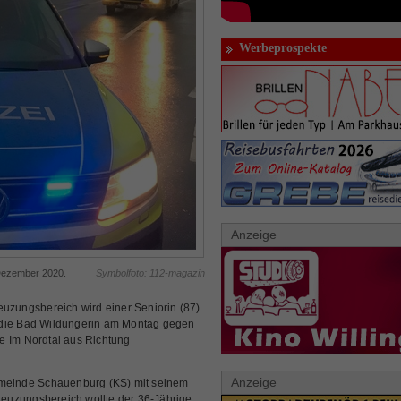
Werbeprospekte
Anzeige
 Dezember 2020.
Symbolfoto: 112-magazin
zungsbereich wird einer Seniorin (87)
 die Bad Wildungerin am Montag gegen
e Im Nordtal aus Richtung
Anzeige
Gemeinde Schauenburg (KS) mit seinem
euzungsbereich wollte der 36-Jährige