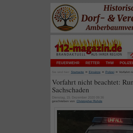
FEUERWEHR
RETTER
THW
POLIZEI
»
»
»
Sie sind hier:
Startseite
Einsätze
Polizei
Vorfahrt 
Vorfahrt nicht beachtet: Ru
Sachschaden
Dienstag, 15. Dezember 2020 09:36
geschrieben von
Christopher Rohde