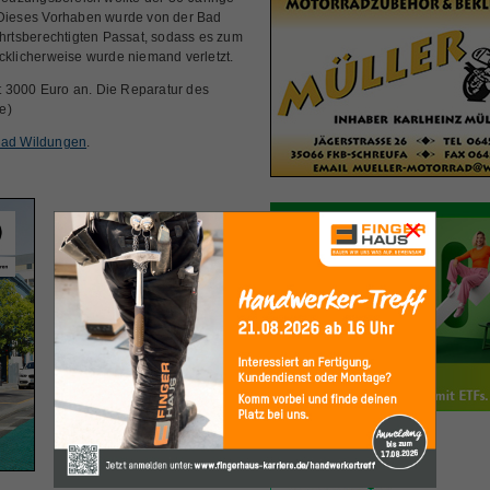
. Dieses Vorhaben wurde von der Bad
ahrtsberechtigten Passat, sodass es zum
licherweise wurde niemand verletzt.
 3000 Euro an. Die Reparatur des
e)
 Bad Wildungen
.
×