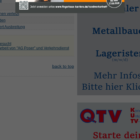
i
en verletzt
lden
ert Ausbreitung
gesucht
rbeit von "AG Poser" und Verkehrsdienst
back to top