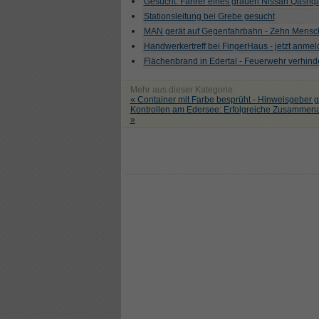
Gesucht: Fahrer eines grauen Nissan Qashqa
Stationsleitung bei Grebe gesucht
MAN gerät auf Gegenfahrbahn - Zehn Mensch
Handwerkertreff bei FingerHaus - jetzt anme
Flächenbrand in Edertal - Feuerwehr verhind
Mehr aus dieser Kategorie:
« Container mit Farbe besprüht - Hinweisgeber 
Kontrollen am Edersee: Erfolgreiche Zusammena
»