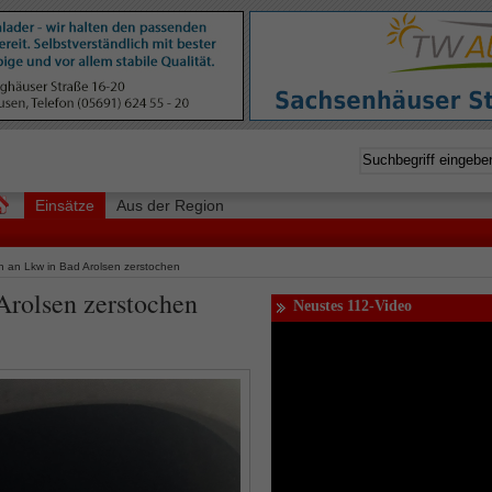
Einsätze
Aus der Region
en an Lkw in Bad Arolsen zerstochen
Arolsen zerstochen
Neustes 112-Video