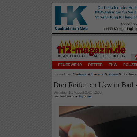
FEUERWEHR
RETTER
THW
POLIZEI
»
»
»
Sie sind hier:
Startseite
Einsätze
Polizei
Drei Reif
Drei Reifen an Lkw in Bad 
Dienstag, 18. August 2020 12:03
geschrieben von
Migration