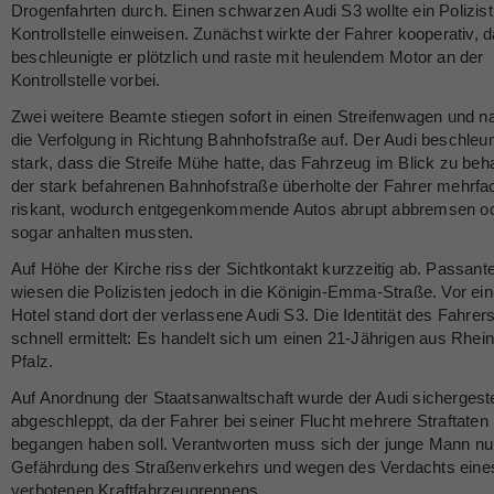
Drogenfahrten durch. Einen schwarzen Audi S3 wollte ein Polizist 
Kontrollstelle einweisen. Zunächst wirkte der Fahrer kooperativ, 
beschleunigte er plötzlich und raste mit heulendem Motor an der
Kontrollstelle vorbei.
Zwei weitere Beamte stiegen sofort in einen Streifenwagen und 
die Verfolgung in Richtung Bahnhofstraße auf. Der Audi beschleun
stark, dass die Streife Mühe hatte, das Fahrzeug im Blick zu beha
der stark befahrenen Bahnhofstraße überholte der Fahrer mehrfa
riskant, wodurch entgegenkommende Autos abrupt abbremsen o
sogar anhalten mussten.
Auf Höhe der Kirche riss der Sichtkontakt kurzzeitig ab. Passant
wiesen die Polizisten jedoch in die Königin-Emma-Straße. Vor ei
Hotel stand dort der verlassene Audi S3. Die Identität des Fahrer
schnell ermittelt: Es handelt sich um einen 21-Jährigen aus Rhein
Pfalz.
Auf Anordnung der Staatsanwaltschaft wurde der Audi sichergeste
abgeschleppt, da der Fahrer bei seiner Flucht mehrere Straftaten
begangen haben soll. Verantworten muss sich der junge Mann n
Gefährdung des Straßenverkehrs und wegen des Verdachts eine
verbotenen Kraftfahrzeugrennens.