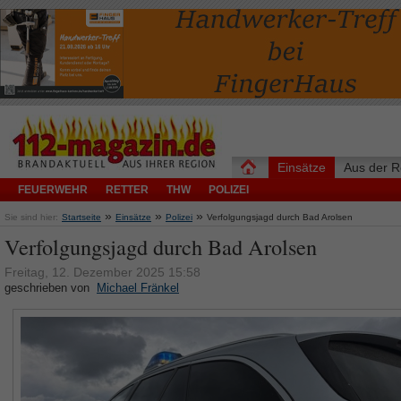
Einsätze
Aus der R
FEUERWEHR
RETTER
THW
POLIZEI
»
»
»
Sie sind hier:
Startseite
Einsätze
Polizei
Verfolgungsjagd durch Bad Arolsen
Verfolgungsjagd durch Bad Arolsen
Freitag, 12. Dezember 2025 15:58
geschrieben von
Michael Fränkel