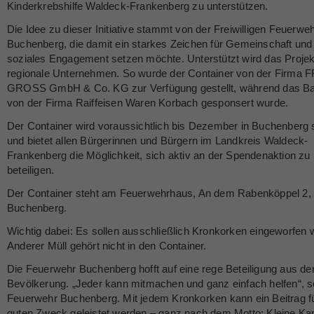
Kinderkrebshilfe Waldeck-Frankenberg zu unterstützen.
Die Idee zu dieser Initiative stammt von der Freiwilligen Feuerwe
Buchenberg, die damit ein starkes Zeichen für Gemeinschaft und
soziales Engagement setzen möchte. Unterstützt wird das Projek
regionale Unternehmen. So wurde der Container von der Firma F
GROSS GmbH & Co. KG zur Verfügung gestellt, während das B
von der Firma Raiffeisen Waren Korbach gesponsert wurde.
Der Container wird voraussichtlich bis Dezember in Buchenberg 
und bietet allen Bürgerinnen und Bürgern im Landkreis Waldeck-
Frankenberg die Möglichkeit, sich aktiv an der Spendenaktion zu
beteiligen.
Der Container steht am Feuerwehrhaus, An dem Rabenköppel 2,
Buchenberg.
Wichtig dabei: Es sollen ausschließlich Kronkorken eingeworfen 
Anderer Müll gehört nicht in den Container.
Die Feuerwehr Buchenberg hofft auf eine rege Beteiligung aus de
Bevölkerung. „Jeder kann mitmachen und ganz einfach helfen“, s
Feuerwehr Buchenberg. Mit jedem Kronkorken kann ein Beitrag f
guten Zweck geleistet werden – ganz nach dem Motto: Kleine Ka