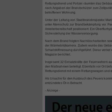
Rettungsdienst und Polizei räumten das Gebä
nach Angaben der Brandschützer zum Zeitpunkt d
betroffenen Wohnung.
Unter der Leitung von Stadtbrandinspektor Mar
unter Atemschutz zur Brandbekämpfung vor. Para
Anleiterbereitschaft positioniert. Ein Überflurh
Sicherstellung der Wasserversorgung.
Nach dem Brand folgten Nachlöscharbeiten sowie
der Wärmebildkamera. Zudem wurde das Gebäud
Schadstoffmessung durchgeführt. Diese verlief 
Magazin berichtet.
Insgesamt 32 Einsatzkräfte der Feuerwehren 
den Maßnahmen beteiligt. Ebenfalls vor Ort bef
Rettungsdienst mit einem Rettungswagen und e
Als Ursache für den Ausbruch des Feuers kommt
entzündetes Öl in Betracht.
- Anzeige -