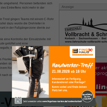
ude umgehend. Personen befanden sich
Anzeige
es Eintreffens nicht mehr in der
tin Trost gingen Teams mit einem C-Rohr
llel dazu wurde die Drehleiter in
ydrant in der Fußgängerzone diente zur
 eine Kontrolle der Einsatzstelle mit
e gelüftet und eine
negativ, wie Martin Trost gegenüber 112-
×
aus Frankenberg und Röddenau waren an
anden sich die Polizei sowie der
inem Notarzteinsatzfahrzeug.
 nach ersten Erkenntnissen vermutlich