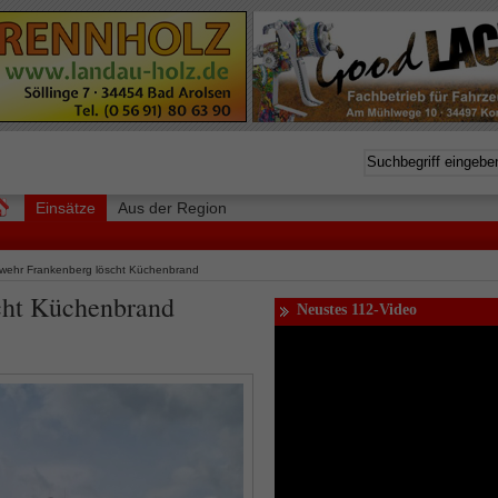
Einsätze
Aus der Region
wehr Frankenberg löscht Küchenbrand
cht Küchenbrand
Neustes 112-Video