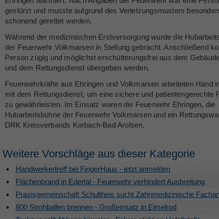
Ehringen alarmiert. Nach Angaben der Feuerwehr war eine Perso
gestürzt und musste aufgrund des Verletzungsmusters besonder
schonend gerettet werden.
Während der medizinischen Erstversorgung wurde die Hubarbei
der Feuerwehr Volkmarsen in Stellung gebracht. Anschließend ko
Person zügig und möglichst erschütterungsfrei aus dem Gebäude
und dem Rettungsdienst übergeben werden.
Feuerwehrkräfte aus Ehringen und Volkmarsen arbeiteten Hand 
mit dem Rettungsdienst, um eine sichere und patientengerechte 
zu gewährleisten. Im Einsatz waren die Feuerwehr Ehringen, die
Hubarbeitsbühne der Feuerwehr Volkmarsen und ein Rettungsw
DRK Kreisverbands Korbach-Bad Arolsen.
Weitere Vorschläge aus dieser Kategorie
Handwerkertreff bei FingerHaus - jetzt anmelden
Flächenbrand in Edertal - Feuerwehr verhindert Ausbreitung
Praxisgemeinschaft Schultheis sucht Zahnmedizinische Fachan
800 Strohballen brennen - Großeinsatz in Eimelrod