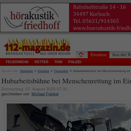
Einsätze
Aus der R
FEUERWEHR
RETTER
THW
POLIZEI
»
»
»
Sie sind hier:
Startseite
Einsätze
Feuerwehr
Hubarbeitsbühne bei Menschenrettung im 
Hubarbeitsbühne bei Menschenrettung im Ei
Donnerstag, 07. August 2025 07:31
geschrieben von
Michael Fränkel