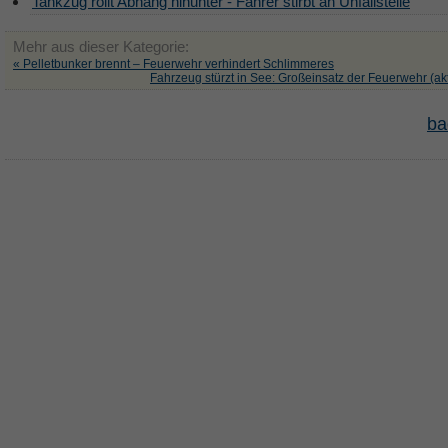
Tankzug rollt Abhang hinunter - Fahrer stirbt an Unfallstelle
Mehr aus dieser Kategorie:
« Pelletbunker brennt – Feuerwehr verhindert Schlimmeres
Fahrzeug stürzt in See: Großeinsatz der Feuerwehr (aktu
ba