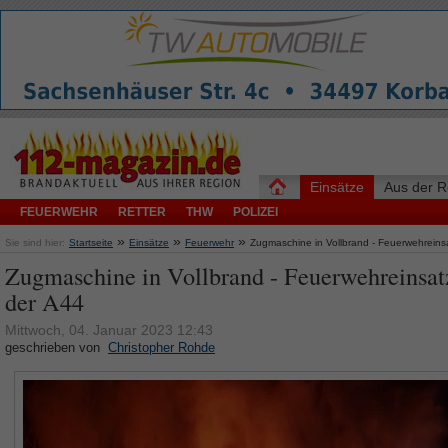
Einsätze
Aus der R
FEUERWEHR
RETTER
THW
POLIZEI
»
»
»
Sie sind hier:
Startseite
Einsätze
Feuerwehr
Zugmaschine in Vollbrand - Feuerwehreins
Zugmaschine in Vollbrand - Feuerwehreinsat
der A44
Mittwoch, 04. Januar 2023 12:43
geschrieben von
Christopher Rohde