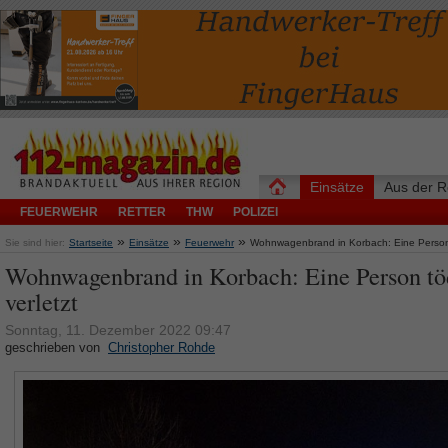
Einsätze
Aus der R
FEUERWEHR
RETTER
THW
POLIZEI
»
»
»
Sie sind hier:
Startseite
Einsätze
Feuerwehr
Wohnwagenbrand in Korbach: Eine Person t
Wohnwagenbrand in Korbach: Eine Person tö
verletzt
Sonntag, 11. Dezember 2022 09:47
geschrieben von
Christopher Rohde