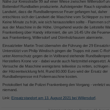
Nähe zur Kreisstraße 99 auf einer Wiese zwischen Willersdorf un
Bottendorf Rundballen produzierte. Aufsteigender Rauch signalis
Landwirt, dass die Rundballenpresse Feuer gefangen hat, daher
entschloss sich der Landwirt die Maschine vom Schlepper zu tre
Keine Minute zu früh, wie sich herausstellen sollte - Flammen sc
aus der Maschine in die Höhe. Umgehend wurde die Leitstelle W
Frankenberg über Handy informiert, die um 16.45 Uhr die Feuer
aus Frankenberg, Willersdorf und Dörnholzhausen alarmierte.
Einsatzleiter Martin Trost übernahm die Führung der 29 Einsatzkr
Unterstützt von Philip Windisch gingen die Trupps mit zwei C-Ro
unter Atemschutz gegen die in Vollbrand stehende Rundballenpr
Herstellers Krone vor - dabei wurde auch Netzmittel eingesetzt. A
Versuche die Maschine wenigstens teilweise zu retten, schlugen
der Hitzeentwicklung fehl. Rund 80.000 Euro wird der Ersatz der
Rundballenpresse mit Foliermaschine kosten.
Protokolliert hat die Polizei Frankenberg den Vorgang - verletzt w
niemand.
Link:
Einsatzstandort am 13. August 2021 bei Willersdorf
.