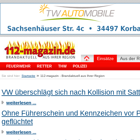
Einsätze
Aus der R
FEUERWEHR
RETTER
THW
POLIZEI
»
Sie sind hier:
Startseite
112-magazin - Brandaktuell aus Ihrer Region
VW überschlägt sich nach Kollision mit Sat
weiterlesen ...
Ohne Führerschein und Kennzeichen vor P
geflüchtet
weiterlesen ...