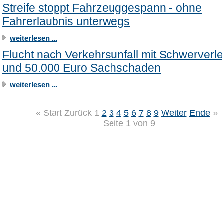
Streife stoppt Fahrzeuggespann - ohne
Fahrerlaubnis unterwegs
weiterlesen ...
Flucht nach Verkehrsunfall mit Schwerverl
und 50.000 Euro Sachschaden
weiterlesen ...
«
Start
Zurück
1
2
3
4
5
6
7
8
9
Weiter
Ende
»
Seite 1 von 9