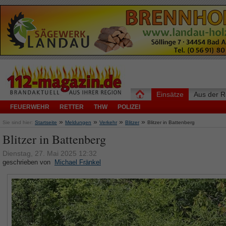
Einsätze
Aus der R
FEUERWEHR
RETTER
THW
POLIZEI
»
»
»
»
Sie sind hier:
Startseite
Meldungen
Verkehr
Blitzer
Blitzer in Battenberg
Blitzer in Battenberg
Dienstag, 27. Mai 2025 12:32
geschrieben von
Michael Fränkel