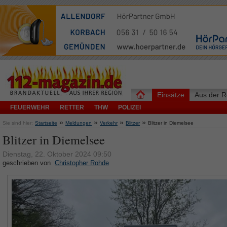
Einsätze
Aus der R
FEUERWEHR
RETTER
THW
POLIZEI
»
»
»
»
Sie sind hier:
Startseite
Meldungen
Verkehr
Blitzer
Blitzer in Diemelsee
Blitzer in Diemelsee
Dienstag, 22. Oktober 2024 09:50
geschrieben von
Christopher Rohde