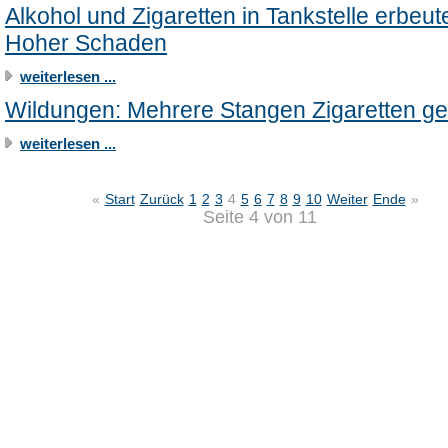
Alkohol und Zigaretten in Tankstelle erbeute
Hoher Schaden
weiterlesen ...
Wildungen: Mehrere Stangen Zigaretten ge
weiterlesen ...
«
Start
Zurück
1
2
3
4
5
6
7
8
9
10
Weiter
Ende
»
Seite 4 von 11