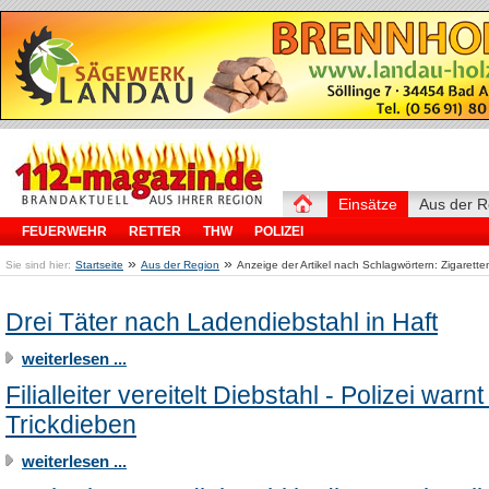
Einsätze
Aus der R
FEUERWEHR
RETTER
THW
POLIZEI
»
»
Sie sind hier:
Startseite
Aus der Region
Anzeige der Artikel nach Schlagwörtern: Zigarette
Drei Täter nach Ladendiebstahl in Haft
weiterlesen ...
Filialleiter vereitelt Diebstahl - Polizei warnt
Trickdieben
weiterlesen ...