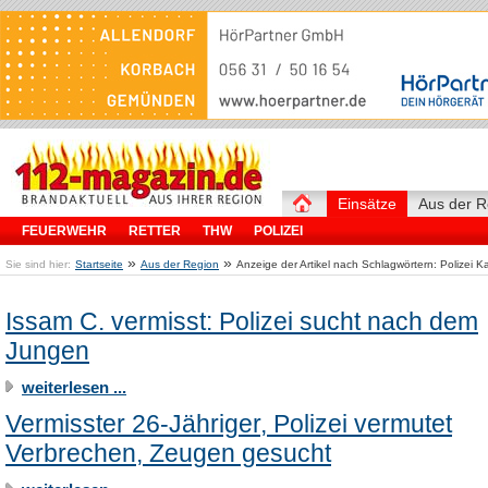
Einsätze
Aus der R
FEUERWEHR
RETTER
THW
POLIZEI
»
»
Sie sind hier:
Startseite
Aus der Region
Anzeige der Artikel nach Schlagwörtern: Polizei K
Issam C. vermisst: Polizei sucht nach dem
Jungen
weiterlesen ...
Vermisster 26-Jähriger, Polizei vermutet
Verbrechen, Zeugen gesucht