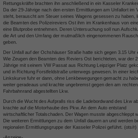
Rettungskräfte brachten ihn anschließend in ein Kasseler Krank
Da der 29-Jährige nach den ersten Ermittlungen am Unfallort im 
steht, berauscht am Steuer seines Wagens gesessen zu haben, l
die Beamten des Polizeireviers Ost ihm im Krankenhaus von ein
eine Blutprobe entnehmen. Deren Untersuchung soll nun Aufschl
die Art und den Umfang der mutmaßlich eingenommenen Rauschm
geben.
Der Unfall auf der Ochshäuser Straße hatte sich gegen 3.15 Uhr e
Wie Zeugen den Beamten des Reviers Ost berichteten, war der 2
Jährige mit seinem VW Passat aus Richtung Leipziger Platz g
und in Richtung Forstfeldstraße unterwegs gewesen. In einer leic
Linkskurve fuhr er dann, ohne Lenkbewegungen gemacht zu hab
weiter geradeaus und krachte ungebremst gegen den am rechten
Fahrbahnrand abgestellten Lkw.
Durch die Wucht des Aufpralls riss die Ladebordwand des Lkw a
krachte auf die Motorhaube des Pkw. An dem Auto entstand
wirtschaftlicher Totalschaden. Der Wagen musste abgeschleppt 
Die weiteren Ermittlungen zu dem Unfall dauern an und werden be
regionalen Ermittlungsgruppe der Kasseler Polizei geführt. (ots/r)
-Anzeige-