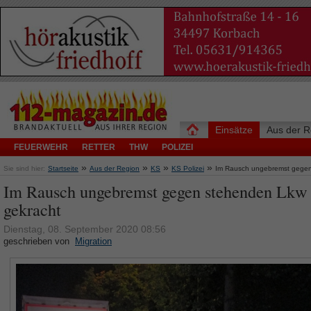
Einsätze
Aus der R
FEUERWEHR
RETTER
THW
POLIZEI
»
»
»
»
Sie sind hier:
Startseite
Aus der Region
KS
KS Polizei
Im Rausch ungebremst gegen
Im Rausch ungebremst gegen stehenden Lkw
gekracht
Dienstag, 08. September 2020 08:56
geschrieben von
Migration