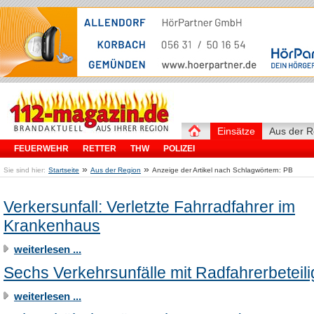
Einsätze
Aus der R
FEUERWEHR
RETTER
THW
POLIZEI
»
»
Sie sind hier:
Startseite
Aus der Region
Anzeige der Artikel nach Schlagwörtern: PB
Verkersunfall: Verletzte Fahrradfahrer im
Krankenhaus
weiterlesen ...
Sechs Verkehrsunfälle mit Radfahrerbeteil
weiterlesen ...