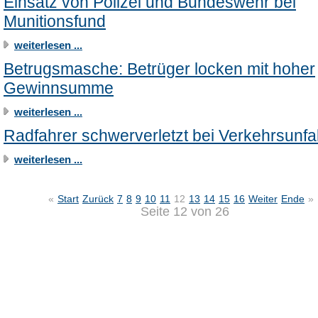
Einsatz von Polizei und Bundeswehr bei
Munitionsfund
weiterlesen ...
Betrugsmasche: Betrüger locken mit hoher
Gewinnsumme
weiterlesen ...
Radfahrer schwerverletzt bei Verkehrsunfal
weiterlesen ...
«
Start
Zurück
7
8
9
10
11
12
13
14
15
16
Weiter
Ende
»
Seite 12 von 26