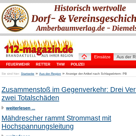
Einsätze
Aus der R
FEUERWEHR
RETTER
THW
POLIZEI
»
»
Sie sind hier:
Startseite
Aus der Region
Anzeige der Artikel nach Schlagwörtern: PB
Zusammenstoß im Gegenverkehr: Drei Verl
zwei Totalschäden
weiterlesen ...
Mähdrescher rammt Strommast mit
Hochspannungsleitung