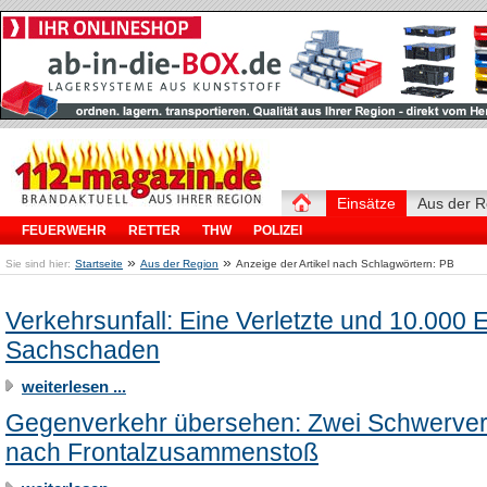
Einsätze
Aus der R
FEUERWEHR
RETTER
THW
POLIZEI
»
»
Sie sind hier:
Startseite
Aus der Region
Anzeige der Artikel nach Schlagwörtern: PB
Verkehrsunfall: Eine Verletzte und 10.000 
Sachschaden
weiterlesen ...
Gegenverkehr übersehen: Zwei Schwerverl
nach Frontalzusammenstoß