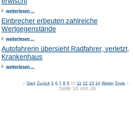
erwischt
weiterlesen ...
Einbrecher erbeuten zahlreiche
Wertgegenstände
weiterlesen ...
Autofahrerin übersieht Radfahrer, verletzt,
Krankenhaus
weiterlesen ...
«
Start
Zurück
5
6
7
8
9
10
11
12
13
14
Weiter
Ende
»
Seite 10 von 26