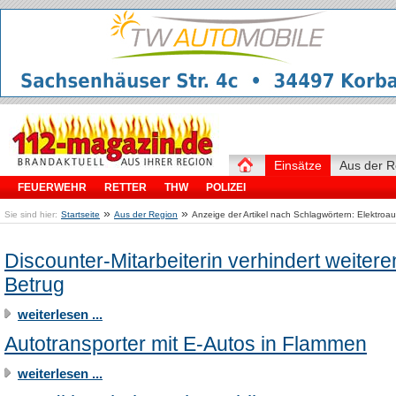
Einsätze
Aus der R
FEUERWEHR
RETTER
THW
POLIZEI
»
»
Sie sind hier:
Startseite
Aus der Region
Anzeige der Artikel nach Schlagwörtern: Elektroau
Discounter-Mitarbeiterin verhindert weitere
Betrug
weiterlesen ...
Autotransporter mit E-Autos in Flammen
weiterlesen ...