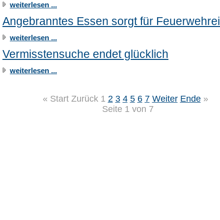
weiterlesen ...
Angebranntes Essen sorgt für Feuerwehre
weiterlesen ...
Vermisstensuche endet glücklich
weiterlesen ...
«
Start
Zurück
1
2
3
4
5
6
7
Weiter
Ende
»
Seite 1 von 7