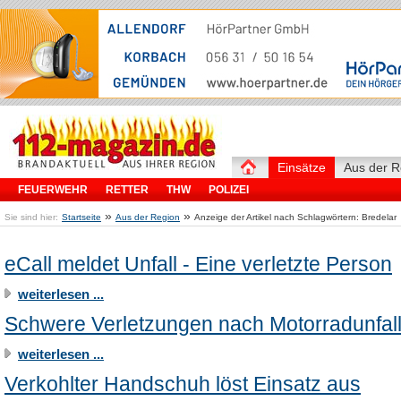
Einsätze
Aus der R
FEUERWEHR
RETTER
THW
POLIZEI
»
»
Sie sind hier:
Startseite
Aus der Region
Anzeige der Artikel nach Schlagwörtern: Bredelar
eCall meldet Unfall - Eine verletzte Person
weiterlesen ...
Schwere Verletzungen nach Motorradunfal
weiterlesen ...
Verkohlter Handschuh löst Einsatz aus