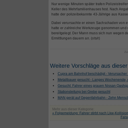
Nur wenige Minuten später trafen Polizeistreif
Keller des Mehrfamilienhauses fest. Nach Anga
hatte der polizeibekannte 43-Jährige aus Kasse
Dabei verursachte er einen Sachschaden von 
hatte er zahlreiche Werkzeuge genommen und 
bereitgelegt. Der Mann muss sich nun wegen de
Ermittlungen dauern an. (ots/r)
Zu
Weitere Vorschläge aus dieser
Cupra am Bahnhof beschädigt - Verursacher f
Metallbauer gesucht - Langes Wochenende, 
Gesucht: Fahrer eines grauen Nissan Qashqa
Stationsleitung bei Grebe gesucht
MAN gerät auf Gegenfahrbahn - Zehn Mensch
Mehr aus dieser Kategorie:
« Folgemeldung: Fahrer stirbt nach Lkw-Kollisio
Fals