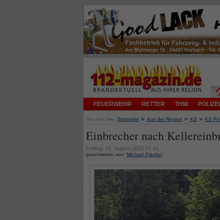
FEUERWEHR
RETTER
THW
POLIZEI
»
»
»
Sie sind hier:
Startseite
Aus der Region
KS
KS Pol
Einbrecher nach Kellerein
Freitag, 01. August 2025 07:42
geschrieben von
Michael Fränkel