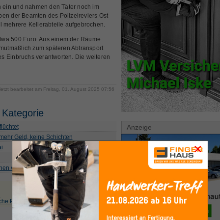
en ein und nahmen den Täter noch im
ben der Beamten des Polizeireviers Ost
l mehrere Kellerabteile aufgebrochen.
etwa 500 Euro. Aus einem der Räume
mutmaßlich zum späteren Abtransport
s Einbruchs verantworten. Die weiteren
letzt bearbeitet am Freitag, 01. August 2025 07:56
 Kategorie
lüchtet
Anzeige
mehr Geld, keine Schichten
×
i
en verletzt
n
che Polizisten täuschen Frau bei Kaution »