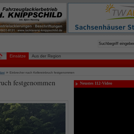
Einsätze
Aus der Region
»
izei
Einbrecher nach Kellereinbruch festgenommen
bruch festgenommen
Neustes 112-Video