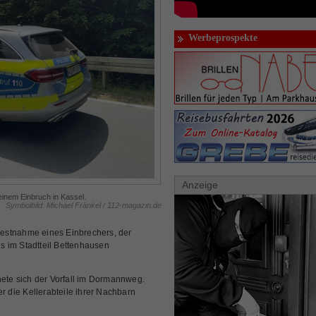
Werbeprospekte
Anzeige
einem Einbruch in Kassel.
Symbolbild: Michael Fränkel / 112-magazin.de
estnahme eines Einbrechers, der
 im Stadtteil Bettenhausen
nete sich der Vorfall im Dormannweg.
 die Kellerabteile ihrer Nachbarn