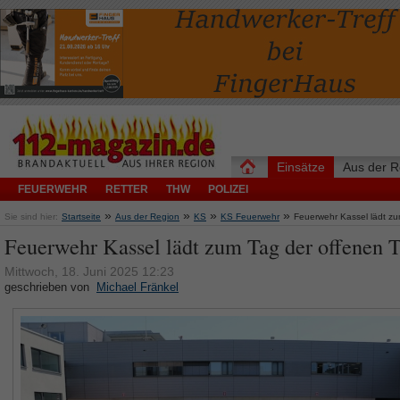
Einsätze
Aus der R
FEUERWEHR
RETTER
THW
POLIZEI
»
»
»
»
Sie sind hier:
Startseite
Aus der Region
KS
KS Feuerwehr
Feuerwehr Kassel lädt zu
Feuerwehr Kassel lädt zum Tag der offenen T
Mittwoch, 18. Juni 2025 12:23
geschrieben von
Michael Fränkel