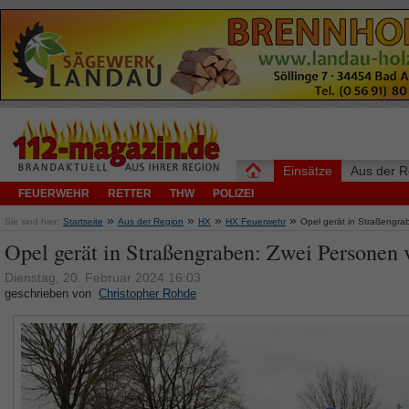
Einsätze
Aus der R
FEUERWEHR
RETTER
THW
POLIZEI
»
»
»
»
Sie sind hier:
Startseite
Aus der Region
HX
HX Feuerwehr
Opel gerät in Straßengra
Opel gerät in Straßengraben: Zwei Personen v
Dienstag, 20. Februar 2024 16:03
geschrieben von
Christopher Rohde