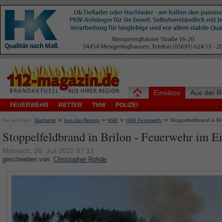
Einsätze
Aus der R
FEUERWEHR
RETTER
THW
POLIZEI
»
»
»
»
Sie sind hier:
Startseite
Aus der Region
HSK
HSK Feuerwehr
Stoppelfeldbrand in Br
Stoppelfeldbrand in Brilon - Feuerwehr im E
Mittwoch, 20. Juli 2022 07:12
geschrieben von
Christopher Rohde