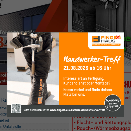
×
 Kategorie
ert Ausbreitung
dizinische Fachangestellte
melrod
n Unfallstelle