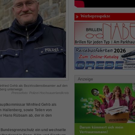
Werbeprospekte
Anzeige
infried Gehb als Bezirksdienstbeamter auf den
rberg unterwegs
Pressefoto: Polizei Hochsauerlandkreis
auptkommissar Winfried Gehb als
m Hallenberg, sowie Teilen von
er Hans Rübsam ab, der in den
n Bundesgrenzschutz ein und wechselte