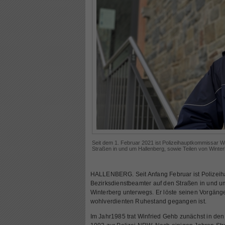
Seit dem 1. Februar 2021 ist Polizeihauptkommissar W
Straßen in und um Hallenberg, sowie Teilen von Winte
HALLENBERG. Seit Anfang Februar ist Polizeih
Bezirksdienstbeamter auf den Straßen in und u
Winterberg unterwegs. Er löste seinen Vorgäng
wohlverdienten Ruhestand gegangen ist.
Im Jahr1985 trat Winfried Gehb zunächst in de