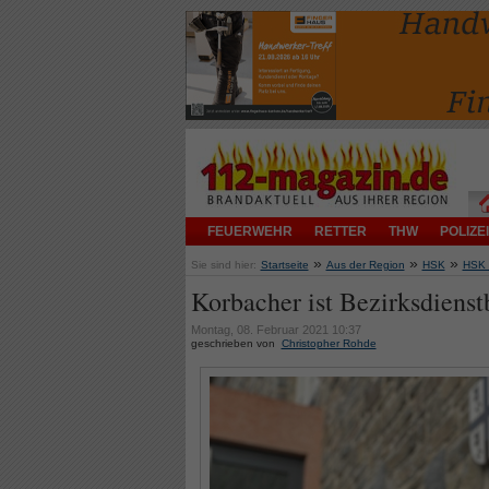
FEUERWEHR
RETTER
THW
POLIZEI
»
»
»
Sie sind hier:
Startseite
Aus der Region
HSK
HSK 
Korbacher ist Bezirksdienst
Montag, 08. Februar 2021 10:37
geschrieben von
Christopher Rohde