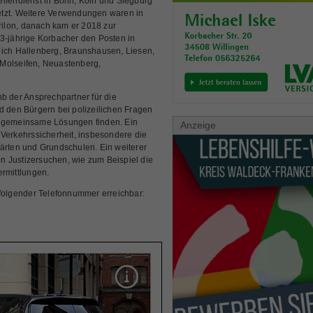
eifendienst in Bonn, Köln und Siegburg
etzt. Weitere Verwendungen waren in
ilon, danach kam er 2018 zur
53-jährige Korbacher den Posten in
eich Hallenberg, Braunshausen, Liesen,
 Molseifen, Neuastenberg,
hb der Ansprechpartner für die
d den Bürgern bei polizeilichen Fragen
e gemeinsame Lösungen finden. Ein
Anzeige
 Verkehrssicherheit, insbesondere die
ärten und Grundschulen. Ein weiterer
 Justizersuchen, wie zum Beispiel die
ermittlungen.
 folgender Telefonnummer erreichbar: