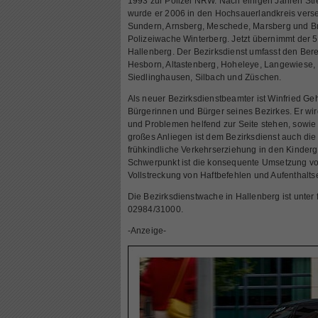
1993 zur Polizei NRW. Nach einigen Jahren Str
wurde er 2006 in den Hochsauerlandkreis vers
Sundern, Arnsberg, Meschede, Marsberg und Br
Polizeiwache Winterberg. Jetzt übernimmt der 
Hallenberg. Der Bezirksdienst umfasst den Ber
Hesborn, Altastenberg, Hoheleye, Langewiese,
Siedlinghausen, Silbach und Züschen.
Als neuer Bezirksdienstbeamter ist Winfried Ge
Bürgerinnen und Bürger seines Bezirkes. Er wir
und Problemen helfend zur Seite stehen, sowi
großes Anliegen ist dem Bezirksdienst auch die
frühkindliche Verkehrserziehung in den Kinderg
Schwerpunkt ist die konsequente Umsetzung von
Vollstreckung von Haftbefehlen und Aufenthalts
Die Bezirksdienstwache in Hallenberg ist unter
02984/31000.
-Anzeige-