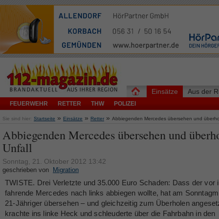
Einsätze
Aus der R
FEUERWEHR
RETTER
THW
POLIZEI
»
»
»
Sie sind hier:
Startseite
Einsätze
Retter
Abbiegenden Mercedes übersehen und überholt
Abbiegenden Mercedes übersehen und überho
Unfall
Sonntag, 21. Oktober 2012 13:42
geschrieben von
Migration
TWISTE. Drei Verletzte und 35.000 Euro Schaden: Dass der vor 
fahrende Mercedes nach links abbiegen wollte, hat am Sonntagmi
21-Jähriger übersehen – und gleichzeitig zum Überholen angesetz
krachte ins linke Heck und schleuderte über die Fahrbahn in den