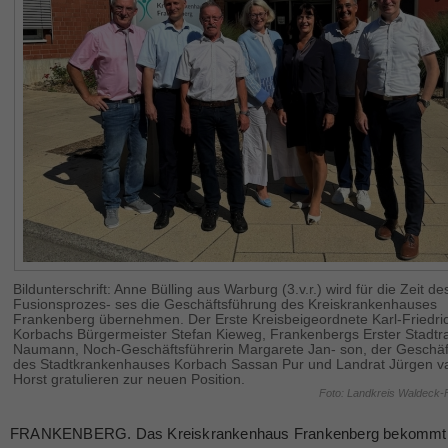
Bildunterschrift: Anne Bülling aus Warburg (3.v.r.) wird für die Zeit de
Fusionsprozes- ses die Geschäftsführung des Kreiskrankenhauses
Frankenberg übernehmen. Der Erste Kreisbeigeordnete Karl-Friedri
Korbachs Bürgermeister Stefan Kieweg, Frankenbergs Erster Stadtrat
Naumann, Noch-Geschäftsführerin Margarete Jan- son, der Geschäf
des Stadtkrankenhauses Korbach Sassan Pur und Landrat Jürgen v
Horst gratulieren zur neuen Position.
Foto: Landkreis Waldeck-
FRANKENBERG. Das Kreiskrankenhaus Frankenberg bekommt 