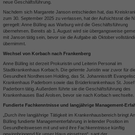
neue Geschäftsführung.
Nachdem sich Margarete Janson entschieden hat, das Kreiskra
zum 30. September 2025 zu verlassen, hat der Aufsichtsrat die 
geregelt: Anne Bülling aus Warburg wird die Geschäftsführung
übernehmen. Bereits ab 1. August wird sie übergangsweise gem
mit Janson tätig sein, bevor sie die Aufgabe ab Oktober vollständ
übernimmt.
Wechsel von Korbach nach Frankenberg
Anne Bülling ist derzeit Prokuristin und Leiterin Personal im
Stadtkrankenhaus Korbach. Die gelernte Juristin war zuvor für di
Gesundheit Nordhessen Holding, das St. Johannisstift Evangelis
Krankenhaus Paderborn sowie das Brüderkrankenhaus St. Josef
Paderborn tätig. Außerdem führte sie die Geschäftsführung des
Krankenhauses Bad Arolsen, bevor sie nach Korbach wechselte.
Fundierte Fachkenntnisse und langjährige Management-Erfa
„Durch ihre langjährige Tätigkeit im Krankenhausbereich bringt A
Bülling fundierte Managementerfahrung in leitender Position im
Gesundheitswesen mit und wird ihre Fachkenntnisse künftig
gewinnbringend für unser Haus einsetzen“, sagt der