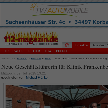
Einsätze
Aus der R
FEUERWEHR
RETTER
THW
POLIZEI
»
»
»
Sie sind hier:
Startseite
Einsätze
Retter
Neue Geschäftsführerin für Klinik Frankenberg
Neue Geschäftsführerin für Klinik Frankenb
Mittwoch, 02. Juli 2025 13:21
geschrieben von
Michael Fränkel