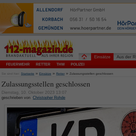
Einsätze
Aus der R
FEUERWEHR
RETTER
THW
POLIZEI
»
»
»
Sie sind hier:
Startseite
Einsätze
Retter
Zulassungsstellen geschlossen
Zulassungsstellen geschlossen
Dienstag, 10. Oktober 2023 13:07
geschrieben von
Christopher Rohde