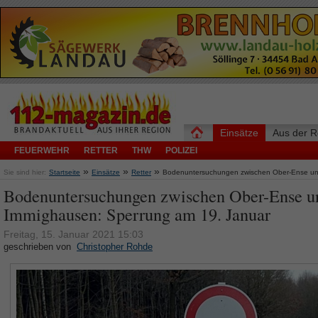
Einsätze
Aus der R
FEUERWEHR
RETTER
THW
POLIZEI
»
»
»
Sie sind hier:
Startseite
Einsätze
Retter
Bodenuntersuchungen zwischen Ober-Ense un
Bodenuntersuchungen zwischen Ober-Ense u
Immighausen: Sperrung am 19. Januar
Freitag, 15. Januar 2021 15:03
geschrieben von
Christopher Rohde