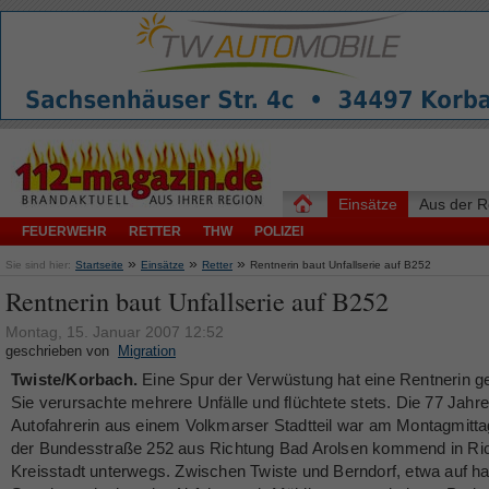
Einsätze
Aus der R
FEUERWEHR
RETTER
THW
POLIZEI
»
»
»
Sie sind hier:
Startseite
Einsätze
Retter
Rentnerin baut Unfallserie auf B252
Rentnerin baut Unfallserie auf B252
Montag, 15. Januar 2007 12:52
geschrieben von
Migration
Twiste/Korbach.
Eine Spur der Verwüstung hat eine Rentnerin g
Sie verursachte mehrere Unfälle und flüchtete stets. Die 77 Jahre
Autofahrerin aus einem Volkmarser Stadtteil war am Montagmitta
der Bundesstraße 252 aus Richtung Bad Arolsen kommend in Ri
Kreisstadt unterwegs. Zwischen Twiste und Berndorf, etwa auf ha