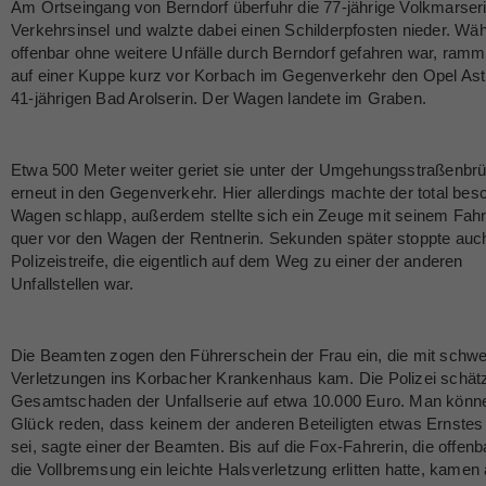
Am Ortseingang von Berndorf überfuhr die 77-jährige Volkmarseri
Verkehrsinsel und walzte dabei einen Schilderpfosten nieder. Wä
offenbar ohne weitere Unfälle durch Berndorf gefahren war, ramm
auf einer Kuppe kurz vor Korbach im Gegenverkehr den Opel Ast
41-jährigen Bad Arolserin. Der Wagen landete im Graben.
Etwa 500 Meter weiter geriet sie unter der Umgehungsstraßenbr
erneut in den Gegenverkehr. Hier allerdings machte der total bes
Wagen schlapp, außerdem stellte sich ein Zeuge mit seinem Fah
quer vor den Wagen der Rentnerin. Sekunden später stoppte auc
Polizeistreife, die eigentlich auf dem Weg zu einer der anderen
Unfallstellen war.
Die Beamten zogen den Führerschein der Frau ein, die mit schw
Verletzungen ins Korbacher Krankenhaus kam. Die Polizei schät
Gesamtschaden der Unfallserie auf etwa 10.000 Euro. Man könn
Glück reden, dass keinem der anderen Beteiligten etwas Ernstes 
sei, sagte einer der Beamten. Bis auf die Fox-Fahrerin, die offenb
die Vollbremsung ein leichte Halsverletzung erlitten hatte, kamen 