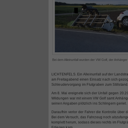
Bei dem Alleinunfall wurden der VW Golf, der Anhänge
LICHTENFELS. Ein Alleinunfall auf der Landst
am Freitagabend einen Einsatz nach sich gez
Schleudervorgang im Flutgraben zum Stillstand
Am 8. Mai ereignete sich der Unfall gegen 20.2
Wildungen war mit einem VW Golf samt Anhänge
seinen Angaben plötzlich ins Schlingern geriet.
Daraufhin verlor der Fahrer die Kontrolle über
Bei dem Versuch, das Fahrzeug noch abzufang
komplett herum, sodass dieses rechts im Flutg
Erliegen kam.