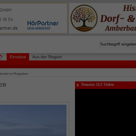
Einsätze
Aus der Region
andet im Flutgraben
en
Neustes 112-Video