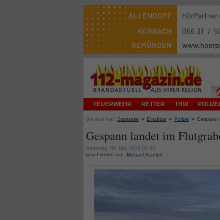
FEUERWEHR
RETTER
THW
POLIZEI
»
»
»
Sie sind hier:
Startseite
Einsätze
Polizei
Gespann l
Gespann landet im Flutgrab
Samstag, 09. Mai 2026 08:30
geschrieben von
Michael Fränkel