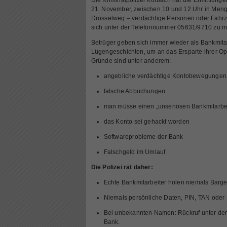
Die Kriminalpolizei Korbach hat die Ermittlun
21. November, zwischen 10 und 12 Uhr in Men
Drosselweg – verdächtige Personen oder Fahr
sich unter der Telefonnummer 05631/9710 zu m
Betrüger geben sich immer wieder als Bankmita
Lügengeschichten, um an das Ersparte ihrer Op
Gründe sind unter anderem:
angebliche verdächtige Kontobewegungen
falsche Abbuchungen
man müsse einen „unseriösen Bankmitarbei
das Konto sei gehackt worden
Softwareprobleme der Bank
Falschgeld im Umlauf
Die Polizei rät daher:
Echte Bankmitarbeiter holen niemals Barge
Niemals persönliche Daten, PIN, TAN oder
Bei unbekannten Namen: Rückruf unter der
Bank.