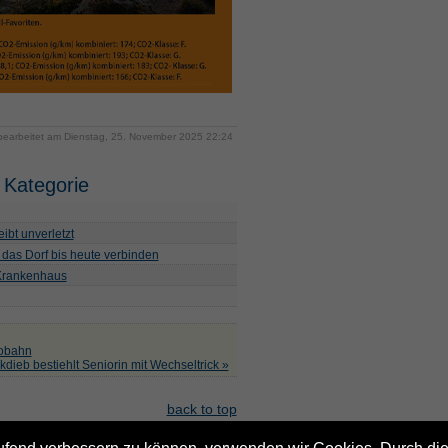
 bearbeitet am Dienstag, 25. November 2025 22:24
 Kategorie
ibt unverletzt
 das Dorf bis heute verbinden
 Krankenhaus
tobahn
ckdieb bestiehlt Seniorin mit Wechseltrick »
back to top