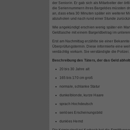
der Seniorin. Er gab sich als Mitarbeiter der ö
die Seriennummern ihres Bargeldes müssten dr
an, dass etwa 30 Minuten später ein weiterer M
abzuholen und nach rund einer Stunde zurückz
Wie angekündigt erschien wenig später ein Man
Geldtasche mit einem Bargeldbetrag im unteren 
Erst am Nachmittag erzählte sie einer Bekannt
Überprüfungstermin. Diese informierte eine weite
verdächtig vorkam. Sie verständigte die Polizei.
Beschreibung des Täters, der das Geld abholt
20 bis 30 Jahre alt
165 bis 170 cm groß
normale, schlanke Statur
dunkelblonde, kurze Haare
sprach Hochdeutsch
seriöses Erscheinungsbild
dunkles Hemd