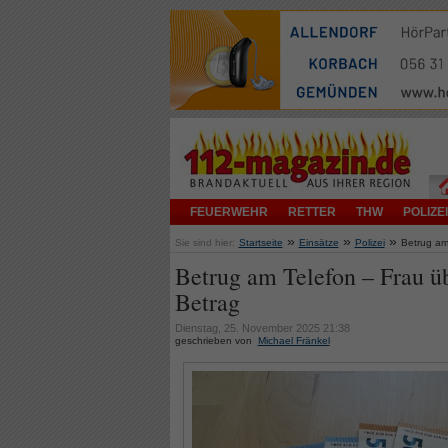
FEUERWEHR
RETTER
THW
POLIZEI
»
»
»
Sie sind hier:
Startseite
Einsätze
Polizei
Betrug am 
Betrug am Telefon – Frau üb
Betrag
Dienstag, 25. November 2025 21:38
geschrieben von
Michael Fränkel