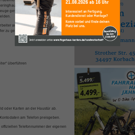
gen übernommen. Zeugen, die am Freitag,
geringhausen – insbesondere im
zeuge gesehen haben, werden gebeten,
elden.
rbeiter aus und nutzen unterschiedliche
fer zu gelangen. Häufig genannte
ter“ überführen
ld oder Karten an der Haustür ab.
 Kontodaten am Telefon preisgeben.
 offiziellen Telefonnummer der eigenen