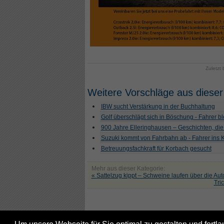
Zuletzt
Weitere Vorschläge aus dieser
IBW sucht Verstärkung in der Buchhaltung
Golf überschlägt sich in Böschung - Fahrer ble
900 Jahre Elleringhausen – Geschichten, die
Suzuki kommt von Fahrbahn ab - Fahrer ins
Betreuungsfachkraft für Korbach gesucht
Mehr aus dieser Kategorie:
« Sattelzug kippt – Schweine laufen über die Au
Tri