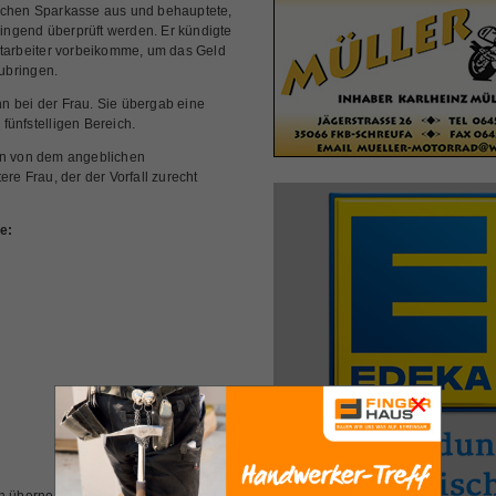
rtlichen Sparkasse aus und behauptete,
ingend überprüft werden. Er kündigte
itarbeiter vorbeikomme, um das Geld
ubringen.
n bei der Frau. Sie übergab eine
fünfstelligen Bereich.
en von dem angeblichen
re Frau, der der Vorfall zurecht
e:
×