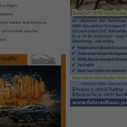
h auflegen.
tergeben.
here Konten“ liegt Betrug vor.
 solche Anrufe sprechen.
ts/r)