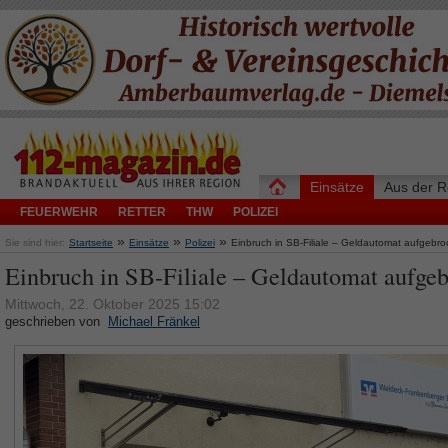
Einsätze
Aus der R
FEUERWEHR
RETTER
THW
POLIZEI
»
»
»
Sie sind hier:
Startseite
Einsätze
Polizei
Einbruch in SB-Filiale – Geldautomat aufgebr
Einbruch in SB-Filiale – Geldautomat aufge
Mittwoch, 22. Oktober 2025 15:02
geschrieben von
Michael Fränkel