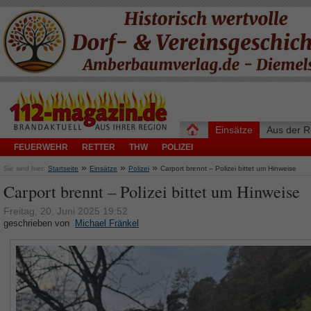
Einsätze
Aus der R
FEUERWEHR
RETTER
THW
POLIZEI
»
»
»
Sie sind hier:
Startseite
Einsätze
Polizei
Carport brennt – Polizei bittet um Hinweise
Carport brennt – Polizei bittet um Hinweise
Freitag, 20. Juni 2025 19:52
geschrieben von
Michael Fränkel