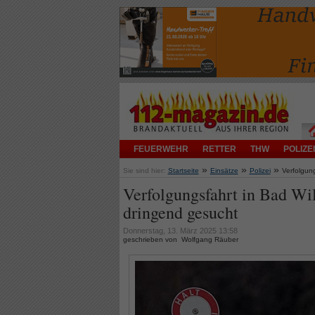
FEUERWEHR
RETTER
THW
POLIZEI
»
»
»
Sie sind hier:
Startseite
Einsätze
Polizei
Verfolgun
Verfolgungsfahrt in Bad Wi
dringend gesucht
Donnerstag, 13. März 2025 13:58
geschrieben von Wolfgang Räuber