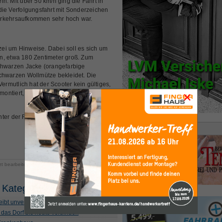
ein. Mit über 50 km/h ging die Fahrt in
die Verfolgungsfahrt mit Sonderzeichen
erkehrsaufkommen sehr hoch war.
izei um Hinweise. Dabei soll es sich um
n, etwa 180 Zentimeter groß. Zum
schwarzen Jacke (orangefarbige
schwarzen Wollmütze bekleidet. Die
Vermutlich hat der Scooter kein gültiges,
×
montiert, das nicht abgelesen werden
unter der Rufnummer 05621/70900
Anzeige
zt bearbeitet am Donnerstag, 13. März 2025 14:31
 Kategorie
ibt unverletzt
 das Dorf bis heute verbinden