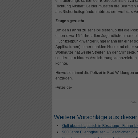
ein, allerdings schien der E-Skooter frisiert zu s
Richtung Altstadt. Leider mussten die Beamten 
aus Sicherheitsgründen abbrechen, weil das V
Zeugen gesucht
Um den Fahrer zu sensibilisieren, bittet die Pol
einen etwa 16 Jahre alten Jugendlichen handel
Fluchtzeitpunkt war der junge Mann mit einer 
Applikationen), einer dunklen Hose und einer 
Wollmütze hat weiße Streifen an der Stirnseite. 
sondern ein blaues Versicherungskennzeichen 
konnte.
Hinweise nimmt die Polizei in Bad Wildungen 
entgegen.
-Anzeige-
Zulet
Weitere Vorschläge aus dieser
Golf überschlägt sich in Böschung - Fahrer ble
900 Jahre Elleringhausen – Geschichten, die