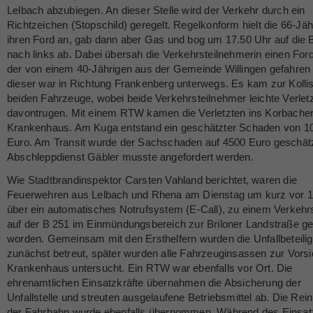
Lelbach abzubiegen. An dieser Stelle wird der Verkehr durch ein
Richtzeichen (Stopschild) geregelt. Regelkonform hielt die 66-Jäh
ihren Ford an, gab dann aber Gas und bog um 17.50 Uhr auf die 
nach links ab. Dabei übersah die Verkehrsteilnehmerin einen Ford
der von einem 40-Jährigen aus der Gemeinde Willingen gefahren
dieser war in Richtung Frankenberg unterwegs. Es kam zur Kollis
beiden Fahrzeuge, wobei beide Verkehrsteilnehmer leichte Verle
davontrugen. Mit einem RTW kamen die Verletzten ins Korbache
Krankenhaus. Am Kuga entstand ein geschätzter Schaden von 1
Euro. Am Transit wurde der Sachschaden auf 4500 Euro geschätz
Abschleppdienst Gäbler musste angefordert werden.
Wie Stadtbrandinspektor Carsten Vahland berichtet, waren die
Feuerwehren aus Lelbach und Rhena am Dienstag um kurz vor 1
über ein automatisches Notrufsystem (E-Call), zu einem Verkehrs
auf der B 251 im Einmündungsbereich zur Briloner Landstraße ge
worden. Gemeinsam mit den Ersthelfern wurden die Unfallbeteilig
zunächst betreut, später wurden alle Fahrzeuginsassen zur Vorsi
Krankenhaus untersucht. Ein RTW war ebenfalls vor Ort. Die
ehrenamtlichen Einsatzkräfte übernahmen die Absicherung der
Unfallstelle und streuten ausgelaufene Betriebsmittel ab. Die Rei
der Fahrbahn wurde ebenfalls übernommen. Während des Einsa