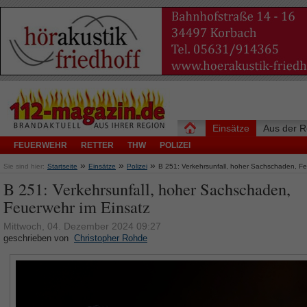
Einsätze
Aus der R
FEUERWEHR
RETTER
THW
POLIZEI
»
»
»
Sie sind hier:
Startseite
Einsätze
Polizei
B 251: Verkehrsunfall, hoher Sachschaden, Fe
B 251: Verkehrsunfall, hoher Sachschaden,
Feuerwehr im Einsatz
Mittwoch, 04. Dezember 2024 09:27
geschrieben von
Christopher Rohde