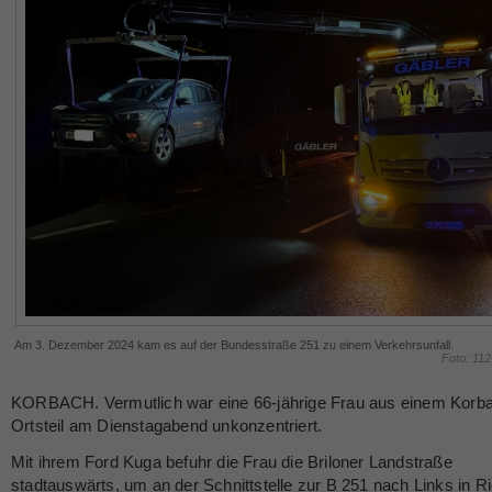
Am 3. Dezember 2024 kam es auf der Bundesstraße 251 zu einem Verkehrsunfall.
Foto: 11
KORBACH. Vermutlich war eine 66-jährige Frau aus einem Korb
Ortsteil am Dienstagabend unkonzentriert.
Mit ihrem Ford Kuga befuhr die Frau die Briloner Landstraße
stadtauswärts, um an der Schnittstelle zur B 251 nach Links in R