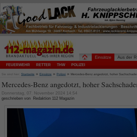
Einsätze
Aus der R
FEUERWEHR
RETTER
THW
POLIZEI
»
»
»
Sie sind hier:
Startseite
Einsätze
Polizei
Mercedes-Benz angedotzt, hoher Sachschade
Mercedes-Benz angedotzt, hoher Sachschade
Donnerstag, 07. November 2024 14:54
geschrieben von Redaktion 112 Magazin