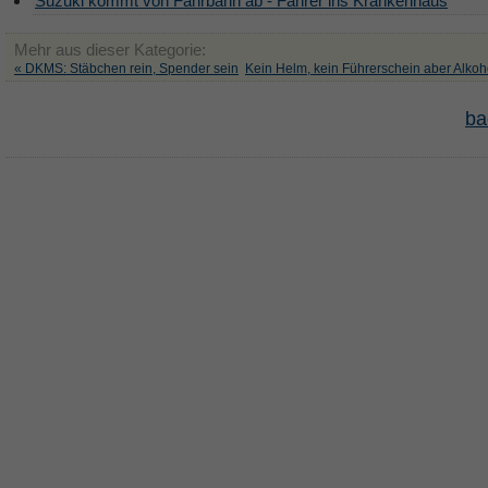
Suzuki kommt von Fahrbahn ab - Fahrer ins Krankenhaus
Mehr aus dieser Kategorie:
« DKMS: Stäbchen rein, Spender sein
Kein Helm, kein Führerschein aber Alkoho
ba