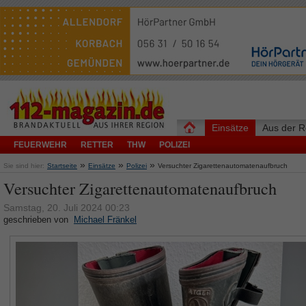
Einsätze
Aus der R
FEUERWEHR
RETTER
THW
POLIZEI
»
»
»
Sie sind hier:
Startseite
Einsätze
Polizei
Versuchter Zigarettenautomatenaufbruch
Versuchter Zigarettenautomatenaufbruch
Samstag, 20. Juli 2024 00:23
geschrieben von
Michael Fränkel