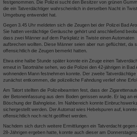
festgenommen. Die Polizei sucht den Besitzer von grünen Gummi
die ein Tatverdächtiger wahrscheinlich in derselben Nacht in Twis
Umgebung entwendet hat.
Gegen 3.45 Uhr meldeten sich die Zeugen bei der Polizei Bad Aro
Sie hatten verdächtige Geräusche gehört und anschließend beoba
dass zwei Männer auf dem Parkplatz in Twiste einen Automaten
aufbrechen wollten. Diese Männer seien aber nun geflüchtet, da s
offensichtlich die Zeugen bemerkt hatten.
Etwa eine halbe Stunde später konnte ein Zeuge einen Tatverdäc
erneut in Tatortnähe sehen, wo die Polizei den 42-jährigen in Bad
wohnenden Mann festnehmen konnte. Der zweite Tatverdächtige
zunächst entkommen, die polizeiliche Fahndung verlief ohne Erfol
Am Tatort stellten die Polizeibeamten fest, dass der Zigarettenau
der Betoneinfassung aus dem Boden gerissen wurde. Er lag an e
Böschung der Bahngleise. Im Nahbereich konnte Einbruchswerk
sichergestellt werden. Der Automat wies Hebelspuren auf, konnte
offensichtlich noch nicht geöffnet werden.
Nachdem sich durch weitere Ermittlungen ein Tatverdacht gegen 
28-Jährigen ergeben hatte, konnte auch dieser am Donnerstagm