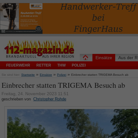
Einsätze
Aus der R
FEUERWEHR
RETTER
THW
POLIZEI
»
»
»
Sie sind hier:
Startseite
Einsätze
Polizei
Einbrecher statten TRIGEMA Besuch ab
Einbrecher statten TRIGEMA Besuch ab
Freitag, 24. November 2023 11:51
geschrieben von
Christopher Rohde