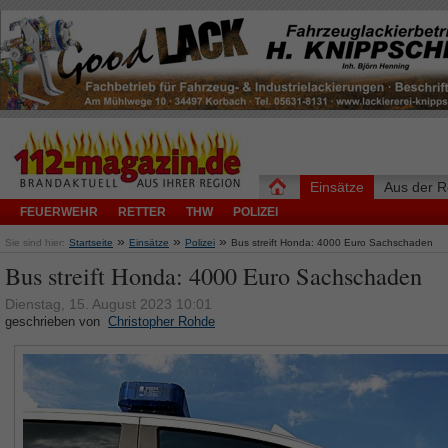
Einsätze
Aus der R
FEUERWEHR
RETTER
THW
POLIZEI
»
»
»
Sie sind hier:
Startseite
Einsätze
Polizei
Bus streift Honda: 4000 Euro Sachschaden
Bus streift Honda: 4000 Euro Sachschaden
Dienstag, 15. August 2023 10:01
geschrieben von
Christopher Rohde