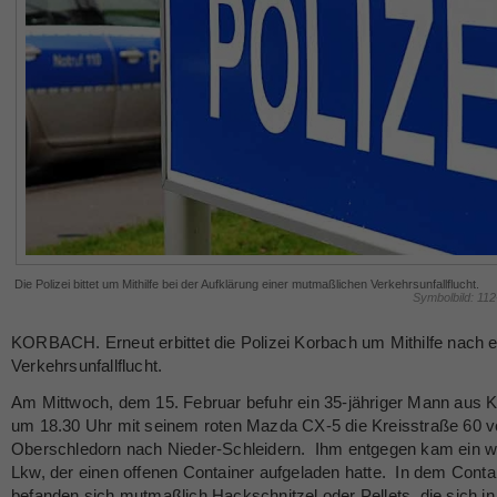
Die Polizei bittet um Mithilfe bei der Aufklärung einer mutmaßlichen Verkehrsunfallflucht.
Symbolbild: 11
KORBACH. Erneut erbittet die Polizei Korbach um Mithilfe nach e
Verkehrsunfallflucht.
Am Mittwoch, dem 15. Februar befuhr ein 35-jähriger Mann aus 
um 18.30 Uhr mit seinem roten Mazda CX-5 die Kreisstraße 60 
Oberschledorn nach Nieder-Schleidern. Ihm entgegen kam ein w
Lkw, der einen offenen Container aufgeladen hatte. In dem Conta
befanden sich mutmaßlich Hackschnitzel oder Pellets, die sich in