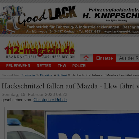
Einsätze
Aus der R
FEUERWEHR
RETTER
THW
POLIZEI
»
»
»
Sie sind hier:
Startseite
Einsätze
Polizei
Hackschnitzel fallen auf Mazda - Lkw fährt weit
Hackschnitzel fallen auf Mazda - Lkw fährt 
Sonntag, 19. Februar 2023 09:22
geschrieben von
Christopher Rohde