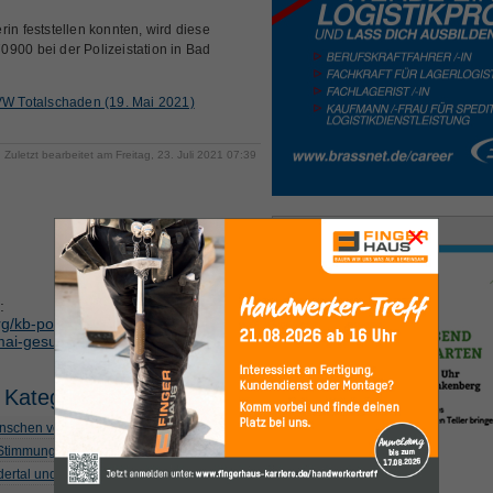
in feststellen konnten, wird diese
900 bei der Polizeistation in Bad
, VW Totalschaden (19. Mai 2021)
Zuletzt bearbeitet am Freitag, 23. Juli 2021 07:39
×
Anzeige
:
g/kb-polizei/item/32533-bad-
mai-gesucht#sigProIdfbb85df91f
 Kategorie
schen verletzt
 Stimmung und Gemeinschaft
Edertal und Diemelsee