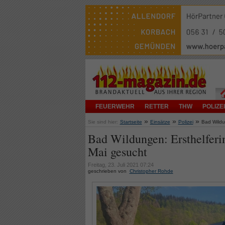
FEUERWEHR
RETTER
THW
POLIZEI
»
»
»
Sie sind hier:
Startseite
Einsätze
Polizei
Bad Wildu
Bad Wildungen: Ersthelferi
Mai gesucht
Freitag, 23. Juli 2021 07:24
geschrieben von
Christopher Rohde