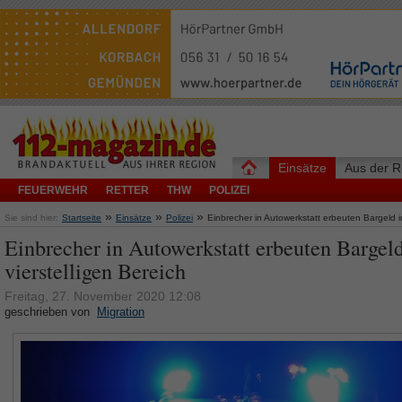
Einsätze
Aus der R
FEUERWEHR
RETTER
THW
POLIZEI
»
»
»
Sie sind hier:
Startseite
Einsätze
Polizei
Einbrecher in Autowerkstatt erbeuten Bargeld im
Einbrecher in Autowerkstatt erbeuten Bargel
vierstelligen Bereich
Freitag, 27. November 2020 12:08
geschrieben von
Migration