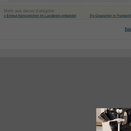
Mehr aus dieser Kategorie:
« Erneut Kennzeichen im Landkreis entwedet
Po-Grapscher in Frankenb
ba