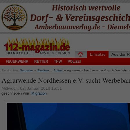
Einsätze
Aus der R
FEUERWEHR
RETTER
THW
POLIZEI
»
»
»
Sie sind hier:
Startseite
Einsätze
Polizei
Agrarwende Nordhessen e.V. sucht Werbeban
Agrarwende Nordhessen e.V. sucht Werbeba
Mittwoch, 02. Januar 2019 15:31
geschrieben von
Migration