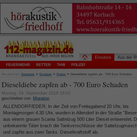
Einsätze
Aus der R
FEUERWEHR
RETTER
THW
POLIZEI
»
»
»
Sie sind hier:
Startseite
Einsätze
Polizei
Dieseldiebe zapfen ab - 700 Euro Schaden
Dieseldiebe zapfen ab - 700 Euro Schaden
Montag, 24. September 2018 18:02
geschrieben von
Migration
ALLENDORF/EDER. In der Zeit von Freitagabend 20 Uhr, bis
Montagmorgen 4.30 Uhr, wurden in Allendorf in der Straße "Bese
aus einem grauen Scania Sattelzug 500 Liter Diesel entwendet. 
unbekannte Täter brach die Tankverschlüsse der Sattelzugmasch
und zapfte aus zwei Tanks Dieselkraftstoff ab.