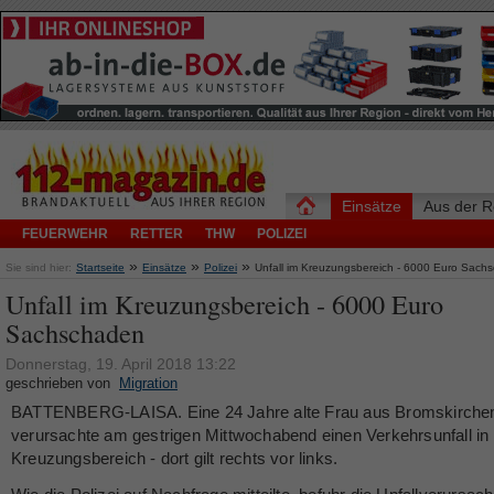
Einsätze
Aus der R
FEUERWEHR
RETTER
THW
POLIZEI
»
»
»
Sie sind hier:
Startseite
Einsätze
Polizei
Unfall im Kreuzungsbereich - 6000 Euro Sach
Unfall im Kreuzungsbereich - 6000 Euro
Sachschaden
Donnerstag, 19. April 2018 13:22
geschrieben von
Migration
BATTENBERG-LAISA. Eine 24 Jahre alte Frau aus Bromskirche
verursachte am gestrigen Mittwochabend einen Verkehrsunfall in
Kreuzungsbereich - dort gilt rechts vor links.